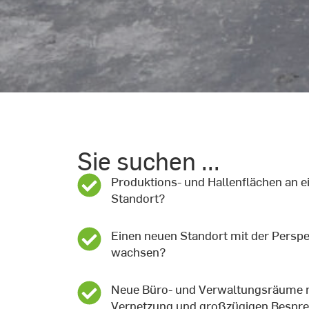
Sie suchen ...
G
G
G
G
G
G
G
G
G
Produktions- und Hallenflächen an e
f
f
f
f
f
f
f
f
f
Standort?
B
B
B
B
B
B
B
B
B
Einen neuen Standort mit der Perspek
wachsen?
Neue Büro- und Verwaltungsräume 
Vernetzung und großzügigen Besp