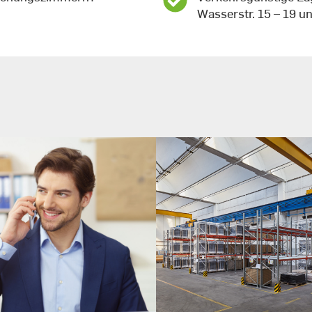
Wasserstr. 15 – 19 un
Bürokomplex:
Lagerflächen:
Glasfaseranschluss bis zu
Teilweise LED Beleuchtun
100 Mbit/sec verfügbar
Strahlenheizung verfügba