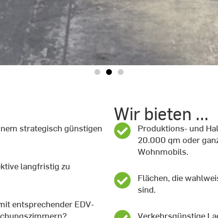
Wir bieten ...
ewerberaum
ewerberaum
ewerberaum
ewerberaum
ewerberaum
ewerberaum
ewerberaum
ewerberaum
ewerberaum
inem strategisch günstigen
Produktions- und Hal
ür jeden
ür jeden
ür jeden
ür jeden
ür jeden
ür jeden
ür jeden
ür jeden
ür jeden
20.000 qm oder ganz 
Wohnmobils.
edarf
edarf
edarf
edarf
edarf
edarf
edarf
edarf
edarf
tive langfristig zu
Flächen, die wahlwei
sind.
mit entsprechender EDV-
rechungszimmern?
Verkehrsgünstige Lag