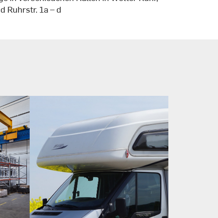
d Ruhrstr. 1a – d
Zur Zeit sind keine
Stellplätze frei!
Stellplätze fpr Wohnmobile
g
& Parkraum
r
Zugang 24 Stunden an 365
Tagen möglich