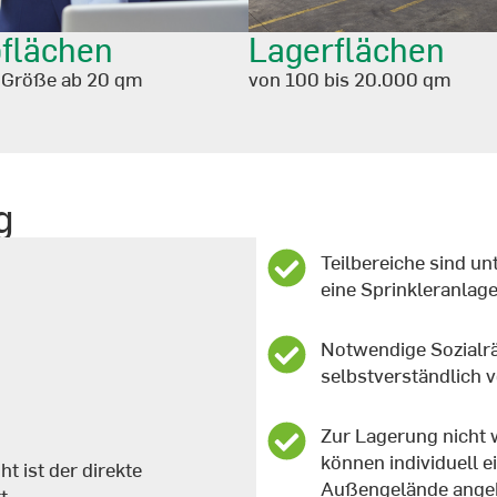
flächen
Lagerflächen
r Größe ab 20 qm
von 100 bis 20.000 qm
g
Teilbereiche sind un
eine Sprinkleranlage
Notwendige Sozialr
selbstverständlich 
Zur Lagerung nicht 
können individuell 
t ist der direkte
Außengelände ange
t.